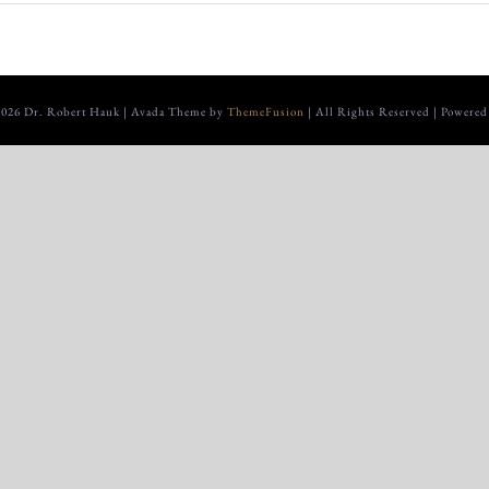
2026 Dr. Robert Hauk | Avada Theme by
ThemeFusion
| All Rights Reserved | Powere