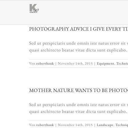
Zum
Inhalt
springen
PHOTOGRAPHY ADVICE I GIVE EVERY T
Sed ut perspiciatis unde omnis iste natus error s
quasi architecto beatae vitae dicta sunt explicab
Von
roberthauk
|
November 14th, 2015
|
Equipment
,
Techni
MOTHER NATURE WANTS TO BE PHOT
Sed ut perspiciatis unde omnis iste natus error s
quasi architecto beatae vitae dicta sunt explicab
Von
roberthauk
|
November 14th, 2015
|
Landscape
,
Techni